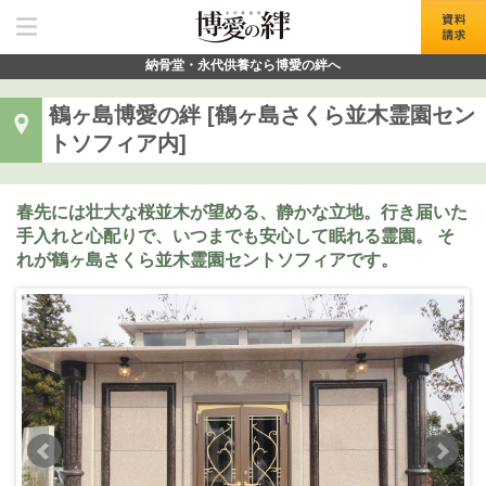
納骨堂・永代供養なら
博愛の絆へ
鶴ヶ島博愛の絆 [鶴ヶ島さくら並木霊園セン
トソフィア内]
春先には壮大な桜並木が望める、静かな立地。行き届いた
手入れと心配りで、いつまでも安心して眠れる霊園。 そ
れが鶴ヶ島さくら並木霊園セントソフィアです。