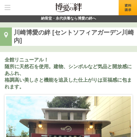
納骨堂・永代供養なら
博愛の絆へ
川崎博愛の絆 [セントソフィアガーデン川崎
内]
全館リニューアル！
随所に天然石を使用。建物、シンボルなど気品と開放感に
あふれ、
格調高い美しさと機能を追及した仕上がりは至福感に包ま
れます。